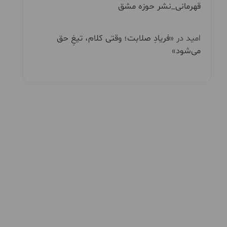
قهرمانی_نشر حوزه مشق
امید
در
«فریادِ صلابت؛ وقتی کلام، تیغِ حق
می‌شود»