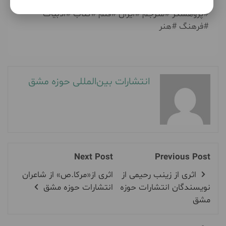
#حوزه_مشق #انتشارات_حوزه_مشق #نویسنده #محقق
#پژوهشگر #مترجم #ایران #قلم #کتاب #ادبیات
#فرهنگ #هنر
انتشارات بین‌المللی حوزه مشق
Next Post
Previous Post
اثری از زینب رحیمی از
اثری از«مرکا.ص» از شاعران
نویسندگان انتشارات حوزه
انتشارات حوزه مشق
مشق