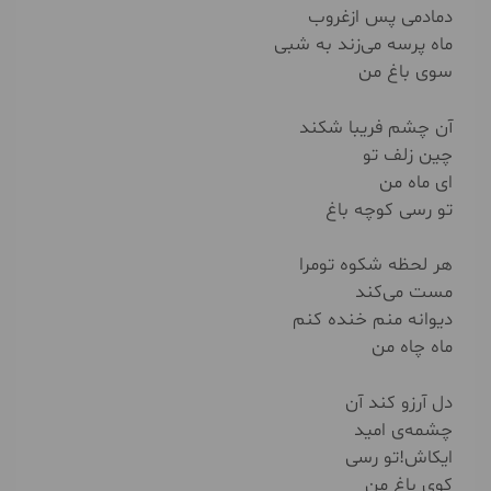
دمادمی پس ازغروب
ماه پرسه می‌زند به شبی
سوی باغ من
آن چشم فریبا شکند
چین زلف تو
ای ماه من
تو رسی کوچه باغ
هر لحظه شکوه تو‌مرا
مست می‌کند
دیوانه منم خنده کنم
ماه چاه من
دل آرزو کند آن
چشمه‌ی امید
ایکاش!تو رسی
کوی باغ من