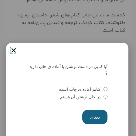
خدمات ما شامل چاپ کتاب‌های شعر، داستان، رمان،
دلنوشته، کتاب کودک، ترجمه و تبدیل پایان‌نامه به
کتاب است.
انتشارات حوزه مشق؛ جایی برای رویش، قلم و
جاودانگی.
آیا کتابی در دست نوشتن یا آماده ی چاپ دارید
صفحه اصلی
؟
کتابم آماده ی چاپ است
۰۹۳۹۳۳۵۳۰۰۹
در حال نوشتن آن هستم
۰۹۱۹۱۵۷۰۹۳۶
بعدی
#چاپ_داستان #چاپ_شعر #چاپ_رمان #داستان #شعر
#رمان #شاعر #نویسنده #چاپ_کتاب #فردین_احمدی