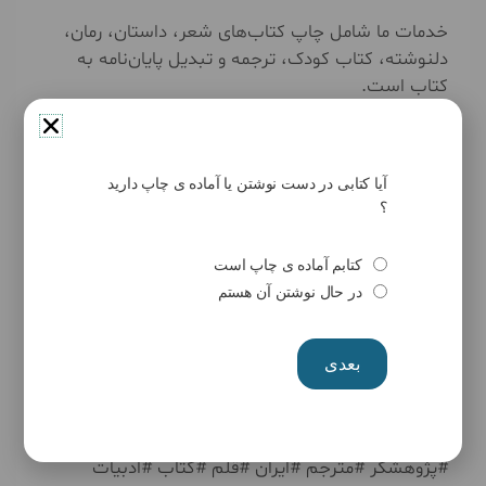
خدمات ما شامل چاپ کتاب‌های شعر، داستان، رمان،
دلنوشته، کتاب کودک، ترجمه و تبدیل پایان‌نامه به
کتاب است.
انتشارات حوزه مشق؛ جایی برای رویش، قلم و
جاودانگی.
آیا کتابی در دست نوشتن یا آماده ی چاپ دارید
؟
https://hozeyemashgh.ir
کتابم آماده ی چاپ است
۰۹۳۹۳۳۵۳۰۰۹
در حال نوشتن آن هستم
۰۹۱۹۱۵۷۰۹۳۶
بعدی
#چاپ_داستان #چاپ_شعر #چاپ_رمان #داستان #شعر
#رمان #شاعر #نویسنده #چاپ_کتاب #فردین_احمدی
#حوزه_مشق #انتشارات_حوزه_مشق #نویسنده #محقق
#پژوهشگر #مترجم #ایران #قلم #کتاب #ادبیات