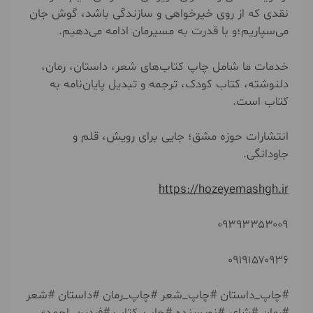
نقدی که از روی خیرخواهی و سازندگی باشد، گوش جان
می‌سپاریم؛و با قدرت به مسیرمان ادامه می‌دهیم.
خدمات ما شامل چاپ کتاب‌های شعر، داستان، رمان،
دلنوشته، کتاب کودک، ترجمه و تبدیل پایان‌نامه به
کتاب است.
انتشارات حوزه مشق؛ جایی برای رویش، قلم و
جاودانگی.
https://hozeyemashgh.ir
۰۹۳۹۳۳۵۳۰۰۹
۰۹۱۹۱۵۷۰۹۳۶
#چاپ_داستان #چاپ_شعر #چاپ_رمان #داستان #شعر
#رمان #شاعر #نویسنده #چاپ_کتاب #فردین_احمدی