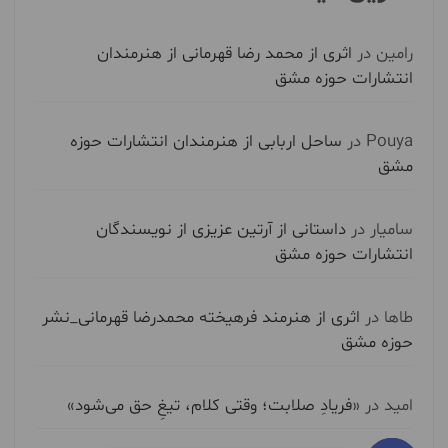
رامین
در
اثری از محمد رضا قهرمانی از هنرمندان
انتشارات حوزه مشق
Pouya
در
ساحل اربابی از هنرمندان انتشارات حوزه
مشق
سامیار
در
داستانی از آرتین عزیزی از نویسندگان
انتشارات حوزه مشق
طاها
در
اثری از هنرمند فرهیخته محمدرضا قهرمانی_نشر
حوزه مشق
امید
در
«فریادِ صلابت؛ وقتی کلام، تیغِ حق می‌شود»