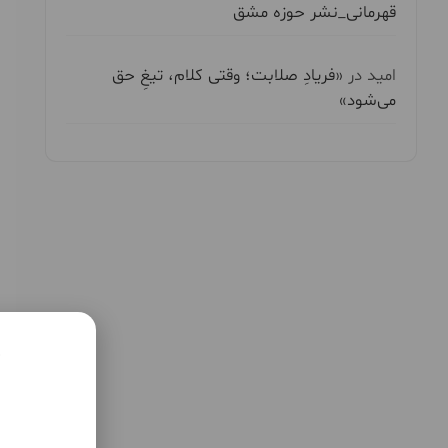
قهرمانی_نشر حوزه مشق
امید
در
«فریادِ صلابت؛ وقتی کلام، تیغِ حق
می‌شود»