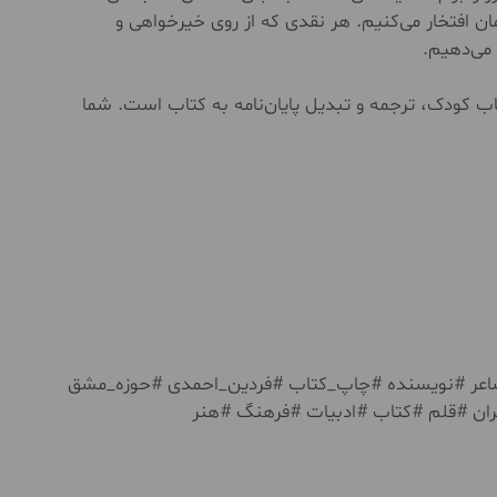
ان افتخار می‌کنیم. هر نقدی که از روی خیرخواهی و
می‌دهیم.
 کودک، ترجمه و تبدیل پایان‌نامه به کتاب است. شما
اعر #نویسنده #چاپ_کتاب #فردین_احمدی #حوزه_مشق
ان #قلم #کتاب #ادبیات #فرهنگ #هنر