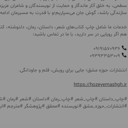
سطحی، به خلق آثار ماندگار و حمایت از نویسندگان و شاعران عزیزم
سازندگی باشد، گوش جان می‌سپاریم؛و با قدرت به مسیرمان ادامه 
خدمات ما شامل چاپ کتاب‌های شعر، داستان، رمان، دلنوشته، کتاب
هم اگر رویایی در سر دارید، با ما در تماس باشید:
09191570936
09393353009
انتشارات حوزه مشق؛ جایی برای رویش، قلم و جاودانگی.
https://hozeyemashgh.ir
#چاپ_داستان #چاپ_شعر #چاپ_رمان #داستان #شعر #رمان #ش
#انتشارات_حوزه_مشق #نویسنده #محقق #پژوهشگر #مترجم #ایر