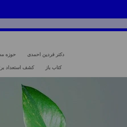
دکتر فردین احمدی
حوزه م
کتاب باز
کشف استعداد برت