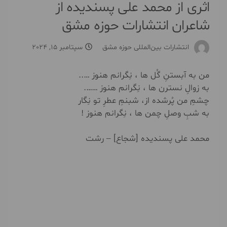
اثری از محمد علی پسندیده از
شاعران انتشارات حوزه مشق
انتشارات بین‌المللی حوزه مشق
سپتامبر 15, 2024
من به آبستنِ گُل ها ، نِگرانم هنوز …..
به زوالِ نسترن ها ، نِگرانم هنوز …….
چشمِ من پُرشده از، شبنمِ عطرِ تو نِگار
به شبِ وصلِ چمن ها ، نِگرانم هنوز !
محمد علی پسندیده [شجاع] – رشت