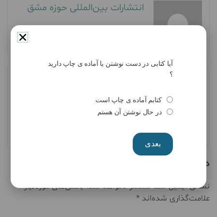
انتشارات بین‌المللی حوزه مشق
آیا کتابی در دست نوشتن یا آماده ی چاپ دارید
؟
Next Post
Previous Post
یادداشت دکتر فردین
اثری از احمد رضا امانی از
کتابم آماده ی چاپ است
احمدی درباره”زندگی‌نامه و
شاعران انتشارات حوزه مشق
در حال نوشتن آن هستم
خدمات علمی-اجتماعی علامه
سید مرتضی عسکری”
بعدی
دیدگاهتان را بنویسید
نشانی ایمیل شما منتشر نخواهد شد.
بخش‌های موردنیاز
علامت‌گذاری شده‌اند
*