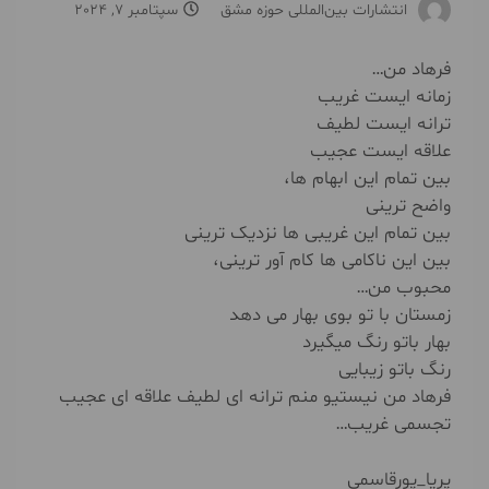
انتشارات بین‌المللی حوزه مشق
سپتامبر 7, 2024
فرهاد من…
زمانه ایست غریب
ترانه ایست لطیف
علاقه ایست عجیب
بین تمام این ابهام ها،
واضح ترینی
بین تمام این غریبی ها نزدیک ترینی
بین این ناکامی ها کام آور ترینی،
محبوب من…
زمستان با تو بوی بهار می دهد
بهار باتو رنگ میگیرد
رنگ باتو زیبایی
فرهاد من نیستیو منم ترانه ای لطیف علاقه ای عجیب
تجسمی غریب…
پریا_پورقاسمی