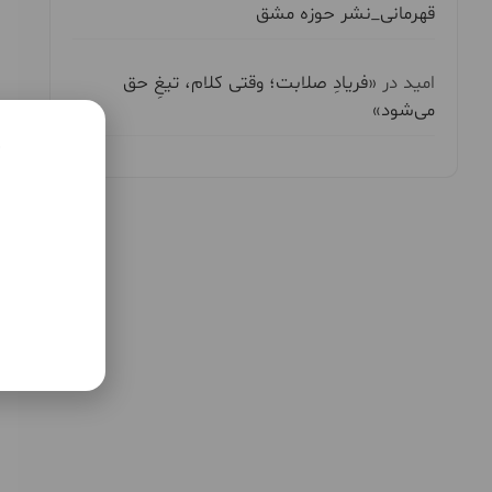
قهرمانی_نشر حوزه مشق
امید
در
«فریادِ صلابت؛ وقتی کلام، تیغِ حق
می‌شود»