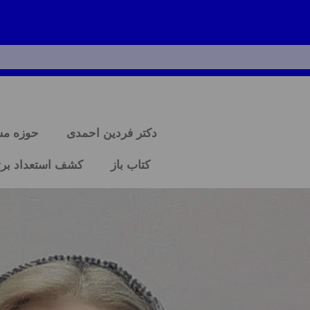
دکتر فردین احمدی
حوزه م
کتاب باز
کشف استعداد برت