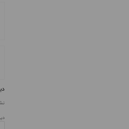
دی
نشا
دی