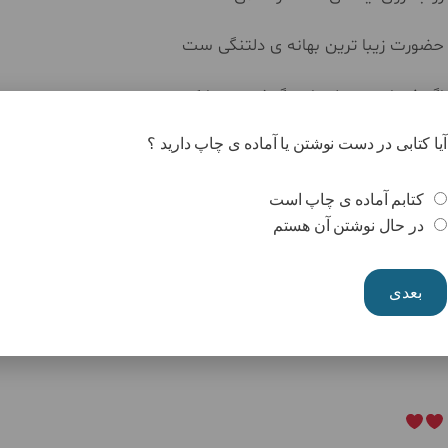
حضورت زیبا ترین بهانه ی دلتنگی ست
اگر ذره ای حوصله را در گوشت نجوا کنی
آیا کتابی در دست نوشتن یا آماده ی چاپ دارید ؟
#مرضیه_جابری
۱۴۰۲/۸/۱۷
کتابم آماده ی چاپ است
در حال نوشتن آن هستم
بعدی