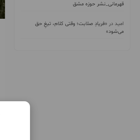
قهرمانی_نشر حوزه مشق
امید
در
«فریادِ صلابت؛ وقتی کلام، تیغِ حق
می‌شود»