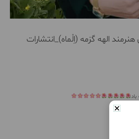
رمند الهه گزمه (اِلْماه)_انتشارات
باد