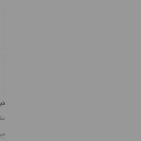
دی
نشا
دی