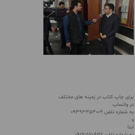
برای چاپ کتاب در زمینه های مختلف
در واتساپ
به شماره تلفن 09393353009
و
ایتا
به شماره تلفن 09191570936