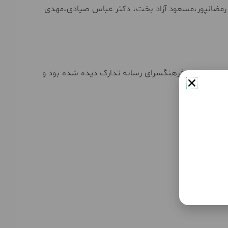
رمضانپور،مسعود آزاد بخت، دکتر عباس صیادی،مهدی
وزه مشق و فرهنگسرای رسانه تدارک دیده شده بود و