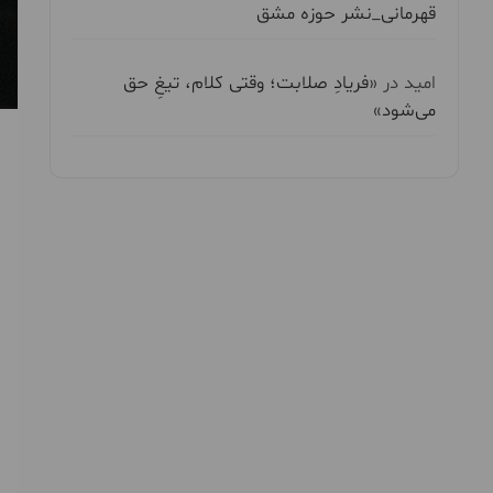
قهرمانی_نشر حوزه مشق
امید
در
«فریادِ صلابت؛ وقتی کلام، تیغِ حق
می‌شود»