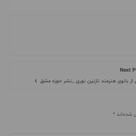
Next P
 از بانوی هنرمند نازنین نوری _نشر حوزه مشق
ی شده‌اند
*