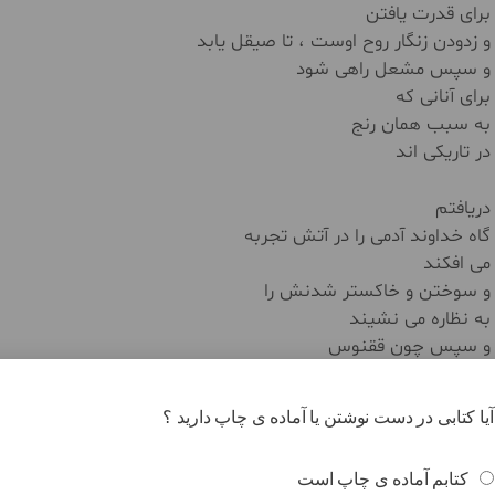
برای قدرت یافتن
و زدودن زنگار روح اوست ، تا صیقل یابد
و سپس مشعل راهی شود
برای آنانی که
به سبب همان رنج
در تاریکی اند
دریافتم
گاه خداوند آدمی را در آتش تجربه
می افکند
و سوختن و خاکستر شدنش را
به نظاره می نشیند
و سپس چون ققنوس
او را از خاکستر خویش بر می خیزاند
تا به او بیاموزد
آیا کتابی در دست نوشتن یا آماده ی چاپ دارید ؟
در پس هر سوختن ، بنا شدنی ست
و چه زیباست
کتابم آماده ی چاپ است
از نو بنا شدن