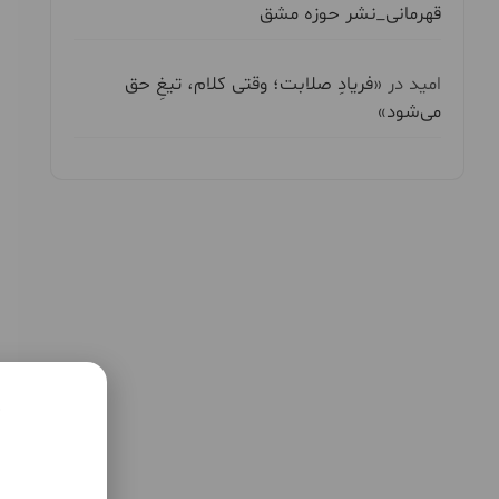
قهرمانی_نشر حوزه مشق
امید
در
«فریادِ صلابت؛ وقتی کلام، تیغِ حق
می‌شود»