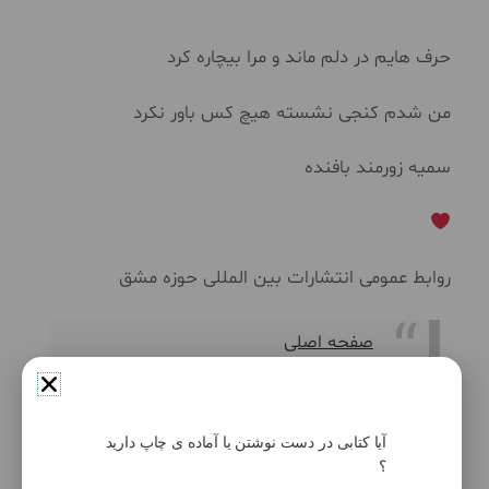
حرف هایم در دلم ماند و مرا بیچاره کرد
من شدم کنجی نشسته هیچ کس باور نکرد
سمیه زورمند بافنده
روابط عمومی انتشارات بین المللی حوزه مشق
صفحه اصلی
آیا کتابی در دست نوشتن یا آماده ی چاپ دارید
؟