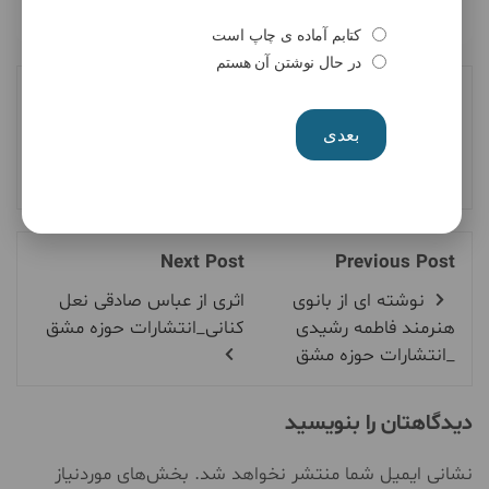
کتابم آماده ی چاپ است
در حال نوشتن آن هستم
انتشارات بین‌المللی حوزه مشق
بعدی
Next Post
Previous Post
نوشته ای از بانوی
اثری از عباس صادقی نعل
هنرمند فاطمه رشیدی
کنانی_انتشارات حوزه مشق
_انتشارات حوزه مشق
دیدگاهتان را بنویسید
نشانی ایمیل شما منتشر نخواهد شد.
بخش‌های موردنیاز