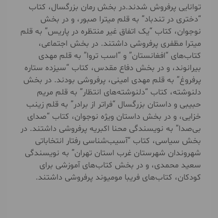
توانایی پر‌فروش شدند.در بخش رمان بزرگسال، کتاب
“دختری در تندباد” به قلم میترا صبور، و در بخش
نوجوان، کتاب “یک اتفاق غیر منتظره در پاریس” به قلم
میترا مظفری پر‌فروشی داشتند. در بخش اجتماعی،
کتاب‌های “افغانستان” و “اسب تروا” به قلم مهدی
بیرانوند، و در بخش دفاع مقدس، کتاب “سیزده ستاره
پرفروغ” به قلم مهدی امینی، پر‌فروشی بودند. در بخش
دلنوشته، کتاب “دلنوشته‌های انتظار” به قلم مریم
حبیبی و داستان بزرگسال “فراتر از برادر” به قلم زینب
خزایی، و در بخش داستان ویژه نوجوان، کتاب “صدای
بی‌صدا” به نویسندگی محنا اکبریه پر‌فروشی داشتند. در
بخش سیاسی، کتاب “آسیب‌شناسی رفتار انتخاباتی
شهروندان شهرستان غرب استان تهران” به نویسندگی
سعید محمدی، و در بخش کتاب‌های آموزشی برای
کودکان، کتاب‌های فریبا مومیوند پرفروشی داشتند.