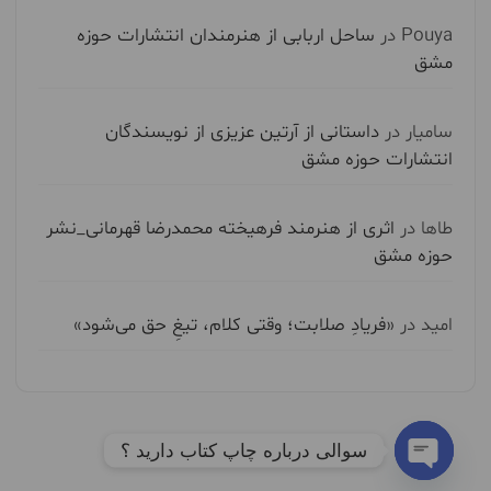
Pouya
در
ساحل اربابی از هنرمندان انتشارات حوزه
مشق
سامیار
در
داستانی از آرتین عزیزی از نویسندگان
انتشارات حوزه مشق
طاها
در
اثری از هنرمند فرهیخته محمدرضا قهرمانی_نشر
حوزه مشق
امید
در
«فریادِ صلابت؛ وقتی کلام، تیغِ حق می‌شود»
سوالی درباره چاپ کتاب دارید ؟
Open