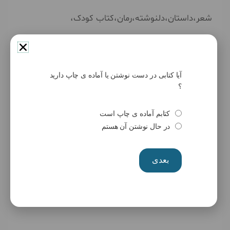
شعر،داستان،دلنوشته،رمان،کتاب کودک،
کتاب کار،ترجمه کتاب کتاب،
سفرنامه،زندگینامه،نمایشنامه،فیلمنامه و…
آیا کتابی در دست نوشتن یا آماده ی چاپ دارید
؟
با شرایط ویژه
کتابم آماده ی چاپ است
در حال نوشتن آن هستم
و
بعدی
تبدیل پایان نامه ارشد و رساله دکتری به کتاب با بهترین
شرایط