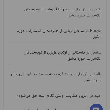
رامین
در
اثری از محمد رضا قهرمانی از هنرمندان
انتشارات حوزه مشق
Pouya
در
ساحل اربابی از هنرمندان انتشارات حوزه
مشق
سامیار
در
داستانی از آرتین عزیزی از نویسندگان
انتشارات حوزه مشق
طاها
در
اثری از هنرمند فرهیخته محمدرضا قهرمانی_نشر
حوزه مشق
امید
در
«فریادِ صلابت؛ وقتی کلام، تیغِ حق می‌شود»