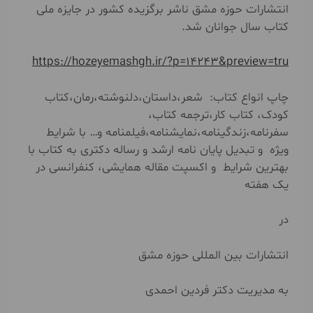
انتشارات حوزه مشق ناشر برگزیده کشور در جایزه ملی
کتاب سال جوانان شد.
https://hozeyemashgh.ir/?p=14243&preview=tru
چاپ انواع کتاب: شعر،داستان،دلنوشته،رمان،کتاب
کودک، کتاب کار،ترجمه کتاب،
سفرنامه،زندگینامه،نمایشنامه،فیلمنامه و… با شرایط
ویژه و تبدیل پایان نامه ارشد و رساله دکتری به کتاب با
بهترین شرایط و اکسپت مقاله همایشی، کنفرانسی در
یک هفته
در
انتشارات بین المللی حوزه مشق
به مدیریت دکتر فردین احمدی