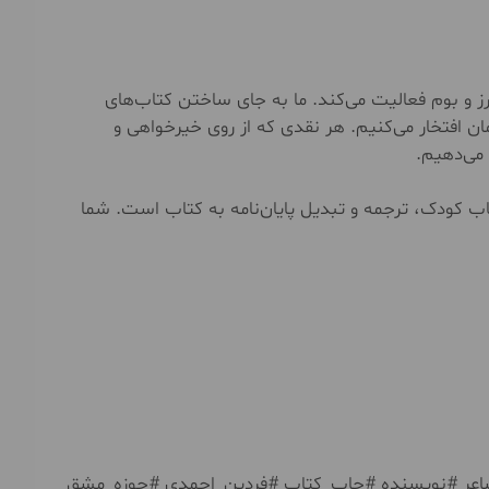
ز و بوم فعالیت می‌کند. ما به جای ساختن کتاب‌های
ان افتخار می‌کنیم. هر نقدی که از روی خیرخواهی و
می‌دهیم.
 کودک، ترجمه و تبدیل پایان‌نامه به کتاب است. شما
اعر #نویسنده #چاپ_کتاب #فردین_احمدی #حوزه_مشق