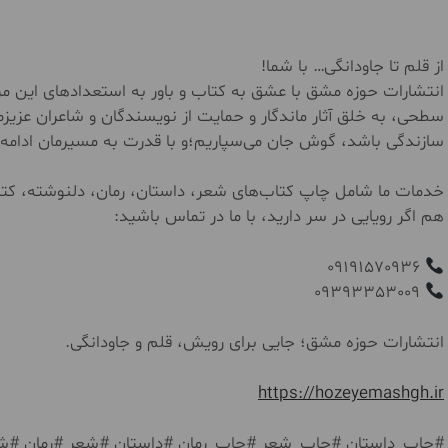
از قلم تا جاودانگی… با شما!
انتشارات حوزه مشق با عشق به کتاب و باور به استعدادهای این مر
سطحی، به خلق آثار ماندگار و حمایت از نویسندگان و شاعران عزیزم
سازندگی باشد، گوش جان می‌سپاریم؛و با قدرت به مسیرمان ادامه 
خدمات ما شامل چاپ کتاب‌های شعر، داستان، رمان، دلنوشته، کتاب
هم اگر رویایی در سر دارید، با ما در تماس باشید:
09191570936
09393353009
انتشارات حوزه مشق؛ جایی برای رویش، قلم و جاودانگی.
https://hozeyemashgh.ir
#چاپ_داستان #چاپ_شعر #چاپ_رمان #داستان #شعر #رمان #ش