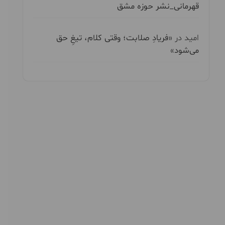
قهرمانی_نشر حوزه مشق
امید
در
«فریادِ صلابت؛ وقتی کلام، تیغِ حق
می‌شود»