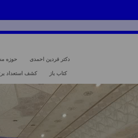
دکتر فردین احمدی
حوزه م
کتاب باز
کشف استعداد برت