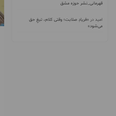
قهرمانی_نشر حوزه مشق
امید
در
«فریادِ صلابت؛ وقتی کلام، تیغِ حق
می‌شود»