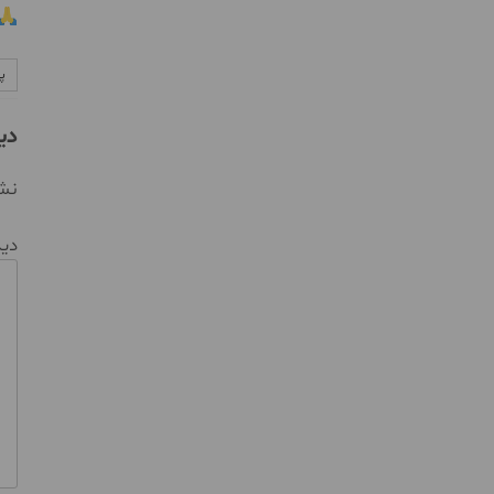
پ
دی
نشا
دی