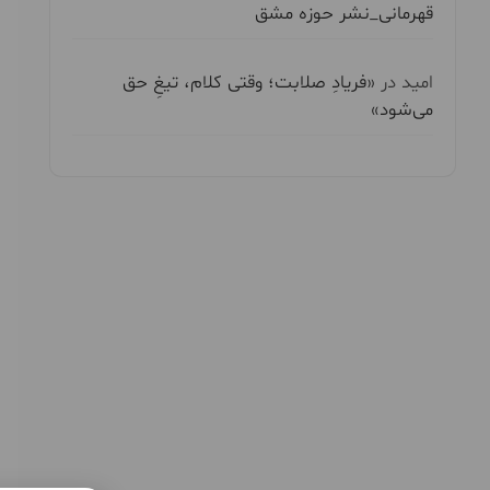
قهرمانی_نشر حوزه مشق
امید
در
«فریادِ صلابت؛ وقتی کلام، تیغِ حق
می‌شود»