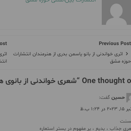
ost
Previous Post
اثری خواندنی از بانو یاسمن بدری از هنرمندان انتشارات
اثری
حوزه مشق
انت
One thought on
شعری خواندنی از بانوی 
حسین
گفت:
202 در 1:24 ب.ظ
سنت
ی جذاب ، بدیع ، پر مفهوم در بستر استعاره