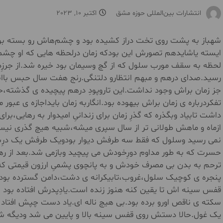
انتشارات بین‌المللی حوزه مشق
اکتبر 10, 2023
شهباز به پشت روی تخت دراز کشیده بود و چشم‌هاش رو بسته بود
ایسته یاشایدهم تصورش این بودکه زمان درلحظه هایی که او چشم
لحظه به سقف مورب سلول که از گچ وسیمان بود خیره شد.از جرزِ
رسید.صدای درهم و مبهم انتظارو دلتنگی.رنج هفت سال حبس باانت
جز زمان براش وجود نداشت.این تاروپودِ درهم پیچیده ی گذشته
تفکردرباره ی زمان براش بیهوده بود.انگاربه زمان بایداجازه ی عبور
داشت تابیاد وبگذره که گذرِ زمان برای زندانیِ امیدوار به رهایی،ب
ازماه و ماهش طولانی تر از سال سپری میشه،شبیه هیچ گذری نیست.
نمی رسید وسلول که فقط سه طرفش دیوار بودویک طرفش یک درِبزرگ 
حسرت که به طور مداوم دورِخودش می پیچید وبازمی شد.بعد از ره
ترحم به بدن بی مصرف خودش و به پانچوی پشمیِ ارزون قیمتی که
پنجره ی کوچیک سلول،غروب،تابیکرانه ی دشت،دامن گسترده بود.د
قفس سینه اش تا یقین کنه هنوز زنده است.یادِپدرش افتاده بود 
سکته ی ناقص اورو برده بود.بی هیچ ناله ای.یاد دست چپش افت
یک غول.حالا دستش روی قفس سینه بالا و پایین می شد ودیگه شبی