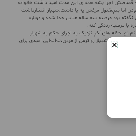
 حکم قصاصش اجرا بشه.همه ی این مدت امید داشت خانواده
ن اما پدرِمقتول مرغش یه پا داشت.شهباز انتظارداشت
گفته بود مرضیه سه ساله غیابی جدا شده و دوباره
ره با مرضیه زندگی کنه.
ونم تو لحظه های آخرِ نزدیک به اجرای حکم به شهباز
دون ناله.شهباز رو ترسِ از مردن،نه!نه!بی امیدی برای