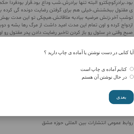
بود.برادرِکوچکترو البته تنها برادرش.شب وداع بود.قرار بودفردا
ی مقتول ببخشنش.خیلی هم برای گرفتن رضایت دونده گی کرده بود
توشبِ آخر،زنش مرضیه بیادبه ملاقاتش.هیچکی تو این مدت بهش ن
ازدواج کرده و اون تمام این مدت امید داشت از مرگ رها بشه و دوبا
صبح وقتی درِ سلول رو باز کردن تاخبر رضایت دادن پدر مقتول رو ا
بدن،اون تو سلولش تموم کرده بود.مثل پدرش.با یک سکته ی ناقص.ب
ادامه ی زندگی کشته بود.
آیا کتابی در دست نوشتن یا آماده ی چاپ دارید ؟
علی اکبر نورعلی،۱۳ مهر۱۴۰۲،کیش
کتابم آماده ی چاپ است
در حال نوشتن آن هستم
بعدی
روابط عمومی انتشارات بین المللی حوزه مشق