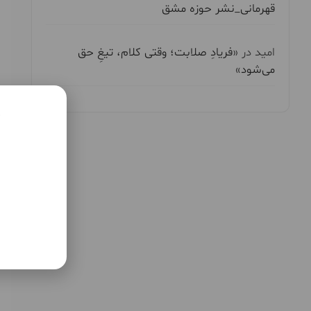
قهرمانی_نشر حوزه مشق
امید
در
«فریادِ صلابت؛ وقتی کلام، تیغِ حق
می‌شود»