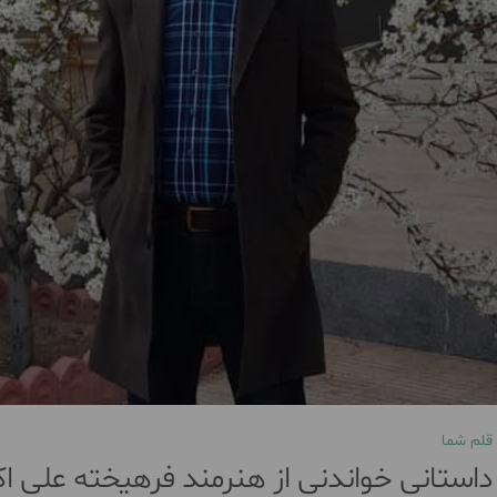
قلم شما
داستانی خواندنی از هنرمند فرهیخته علی ا