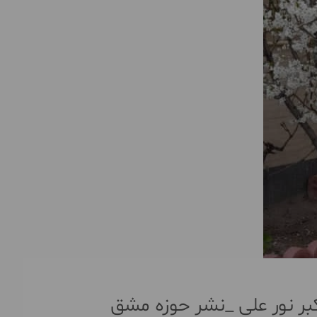
کبر نور علی _نشر حوزه مشق