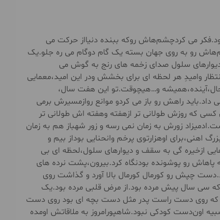
.فکر می کردچشم‌هاش روکه ببنده دنیااز حرکت می
‌هاش رو به روی جهان بسته یک گام دوگام می ره جلو.یک
دیوارهای سلول صدای زخمه های رنج به گوش می
ظار وامیدِ هر لحظه ای برای بخشش ودر این امید،معمایی
،حال،آینده،همیشه و…هیچوقت.تو این هفت سال،
 می داد.باید راهش رو باز می کردو موانع روازمسیرش برمی
رای کسی که روزش طولانی تر ازهفته وهفته اش طولانی تر
ادمیزاد زورش به زمان نمی رسه و زور شهباز هم به زمان
اهنی،برای اوهزارتوی پرخم وانحنایی بوداز بیم و
ایی ازخیره گی به سقف و دیوارهای سلول،لحظه ای بی
 پاهاش رو پوشونده بودنگاه کرد.بیرون،پشت نرده های
ست چپش رو کورمال کورمال بالا آورد و گذاشت روی
که سی سال پیش مرده بود.از مرض قلبی مرده بود.یک
اد که روی دست راست پدر مثل دست بچه ای بود روی دست
ه اون‌دست کودکی نبود.شاهپورامروز به ملاقاتش اومده