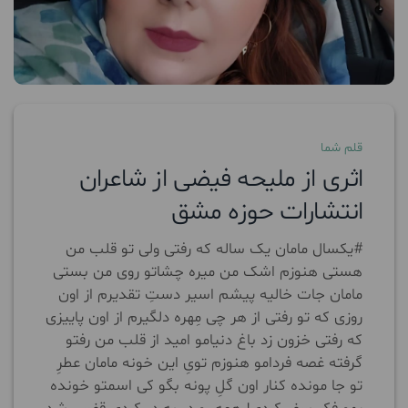
قلم شما
اثری از ملیحه فیضی از شاعران
انتشارات حوزه مشق
#یکسال مامان یک ساله که رفتی ولی تو قلب من
هستی هنوزم اشک من میره چشاتو روی من بستی
مامان جات خالیه پیشم اسیر دستِ تقدیرم از اون
روزی که تو رفتی از هر چی مِهره دلگیرم از اون پاییزی
که رفتی خزون زد باغ دنیامو امید از قلب من رفتو
گرفته غصه فردامو هنوزم تویِ این خونه مامان عطرِ
تو جا مونده کنار اون گلِ پونه بگو کی اسمتو خونده