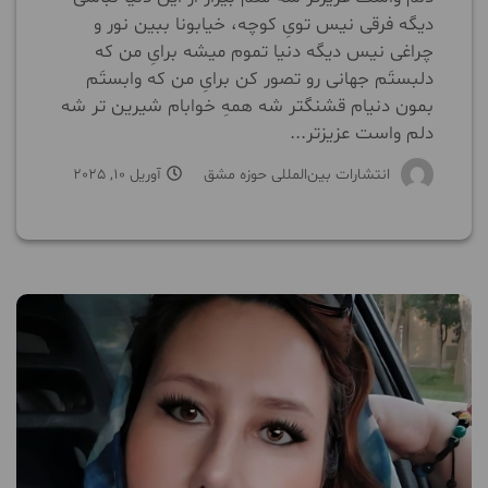
دیگه فرقی نیس تویِ کوچه، خیابونا ببین نور و
چراغی نیس دیگه دنیا تموم میشه برایِ من که
دلبستَم جهانی رو تصور کن برایِ من که وابستَم
بمون دنیام قشنگتر شه همهِ خوابام شیرین تر شه
دلم واست عزیزتر...
انتشارات بین‌المللی حوزه مشق
آوریل 10, 2025