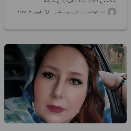
شکستی ✍
#ملیحه_فیضی #ترانه
انتشارات بین‌المللی حوزه مشق
مارس 31, 2025