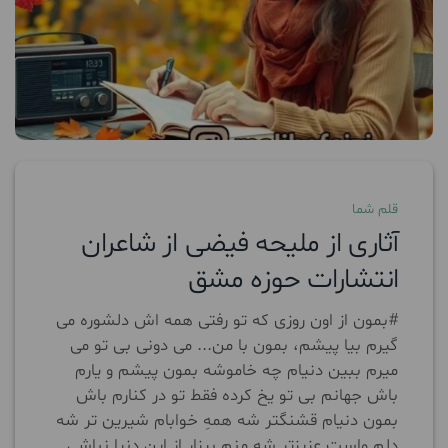
قلم شما
آثاری از ملیحه فیضی از شاعران
انتشارات حوزه مشق
#بمون از اون روزی که تو رفتی همه اش دلشوره می
گیرم بیا پیشم، بمون با من... می دونی بی تو می
میرم ببین دنیام چه خاموشه بمون پیشم و یارم
باش جهانم بی تو یخ کرده فقط تو در کنارم باش
بمون دنیام قشنگتر شه همهِ خوابام شیرین تر شه
دلم واست عزیزتر شه منم بیزار از این دنیا نباشی