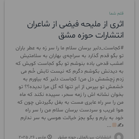
قلم شما
اثری از ملیحه فیضی از شاعران
انتشارات حوزه مشق
#کجاست_دلبر برسان سلام ما را سر رَه به عطر باران
تو بگو قدم گذارد به سراچه‌ی بهاران به سلامتیش
امشب قدحی باده بنوشم تو بگو کجاست کویش که
به دیدنش بکوشم دگرم که نیست تابش خُم می
زدم زِچشمش دل من! کجاست دلبر که بیاورم به
خشمش تو بپرس از ابرِ تنها که گل مرا ندیده؟؟ تو
بخوان نشانه اش را زمه سحر، سپیده نکند که ماه
من را سرِ راه عابری مست به بغل بگیردش چون که
هوا غریب و سردست برسان سلام من را سر راه
خود به یارم و بگو بجز خیالت هوسی به سر ندارم
...
✍
انتشارات بین‌المللی حوزه مشق
مارس 26, 2025