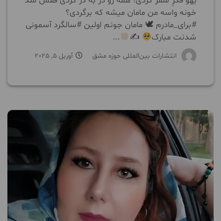
یهو فکرِ سفر کردی! همه رو در به در کردی قفس شد
خونه واسه من مامان میشه که برگردی؟
#برای_مادرم 🕊 مامان جونم اولین #سالگرد آسمونی
شدنت مبارک
✍
...
انتشارات بین‌المللی حوزه مشق
آوریل 5, 2025