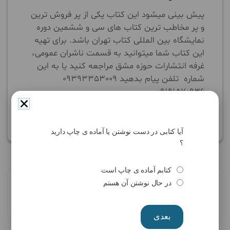
پیش بینی میشود این کتاب یکی از پر فروش ترین
و پر مخاطب ترین کتاب های سی و ششمین دوره
نمایشگاه بین المللی کتاب تهران باشد. برای تهیه
این کتاب شما میتوانید به قسمت ناشران عمومی،
غرفه انتشارات حوزه مشق مراجعه کنید یا به این
شماره تلفن پیام بدهید 09393353009
09191570936
انتشارات بین‌المللی حوزه مشق
مارس 2, 2025
آیا کتابی در دست نوشتن یا آماده ی چاپ دارید
؟
کتابم آماده ی چاپ است
در حال نوشتن آن هستم
جستجو
جستجو
بعدی