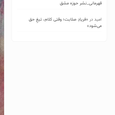
قهرمانی_نشر حوزه مشق
امید
در
«فریادِ صلابت؛ وقتی کلام، تیغِ حق
می‌شود»